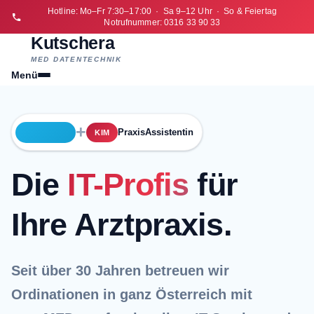
Hotline: Mo–Fr 7:30–17:00 · Sa 9–12 Uhr · So & Feiertag
Notrufnummer: 0316 33 90 33
Kutschera
MED DATENTECHNIK
Menü
+
PraxisAssistentin
KIM
Die
IT-Profis
für
Ihre Arztpraxis.
Seit über 30 Jahren betreuen wir
Ordinationen in ganz Österreich mit