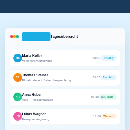
Tagesübersicht
Maria Koller
08:30
MK
Bestätigt
Vorsorgeuntersuchung
Thomas Steiner
09:15
TS
Bestätigt
Blutabnahme + Befundbesprechung
Anna Huber
09:45
AH
Neu (KIM)
Akut — Halsschmerzen
Lukas Wagner
10:00
LW
Wartend
Rezeptverlängerung